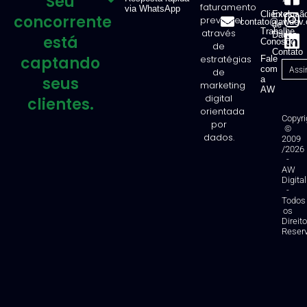
Seu
faturamento
via WhatsApp
Clientes
Exclusã
concorrente
previsível
contato@awdev.
de
Trabalhe
através
Dados
está
Conosco
de
Contato
captando
estratégias
Fale
com
de
seus
a
marketing
AW
digital
clientes.
orientada
Copyri
por
©
dados.
2009
/2026
-
AW
Digital
-
Todos
os
Direit
Reser