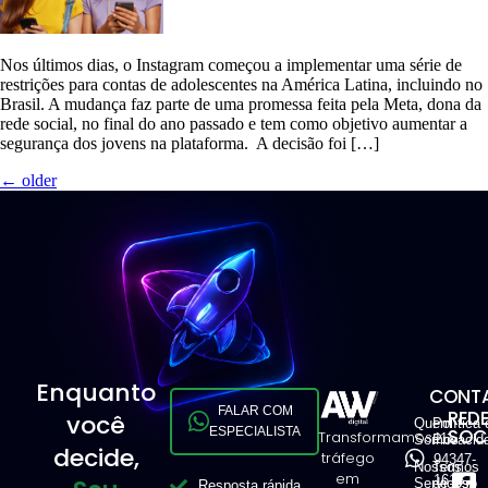
Nos últimos dias, o Instagram começou a implementar uma série de
restrições para contas de adolescentes na América Latina, incluindo no
Brasil. A mudança faz parte de uma promessa feita pela Meta, dona da
rede social, no final do ano passado e tem como objetivo aumentar a
segurança dos jovens na plataforma. A decisão foi […]
←
older
Enquanto
CONTA
FALAR COM
RED
você
Quem
Política 
ESPECIALISTA
SOCI
Transformamos
11
Somos
Privacid
decide,
tráfego
94347-
Nossos
Termos
em
1616
Serviços
de Uso
Resposta rápida