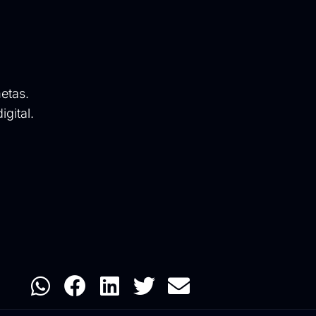
etas.
gital.