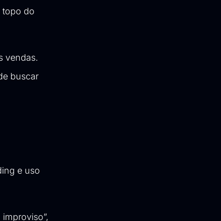
 topo do
s vendas.
de buscar
ding e uso
 improviso”,