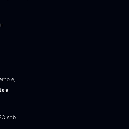
ar
erno e,
ds e
SEO sob