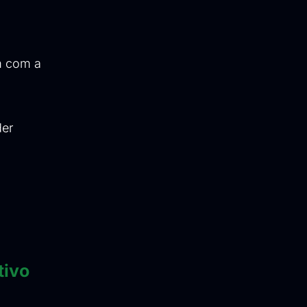
em com a
der
tivo