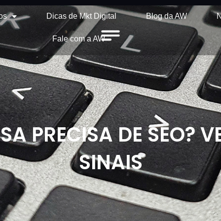
os
Dicas de Mkt Digital
Blog da AW
N
Fale com a AW
SA PRECISA DE SEO? VE
SINAIS