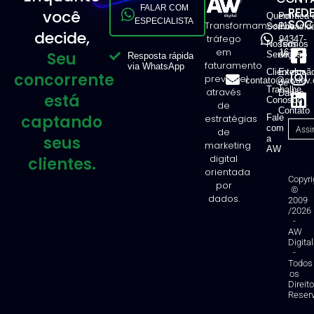
FALAR COM
RED
você
Quem
Política 
ESPECIALISTA
SOCI
Transformamos
11
Somos
Privacid
decide,
tráfego
94347-
Nossos
Termos
em
1616
Seu
Serviços
de Uso
Resposta rápida
faturamento
via WhatsApp
Clientes
Exclusã
concorrente
previsível
contato@awdev.
de
Trabalhe
através
Dados
está
Conosco
de
Contato
captando
estratégias
Fale
com
de
seus
a
marketing
AW
digital
clientes.
orientada
Copyri
por
©
dados.
2009
/2026
-
AW
Digital
-
Todos
os
Direit
Reser