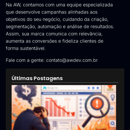
Na AW, contamos com uma equipe especializada
que desenvolve campanhas alinhadas aos
objetivos do seu negócio, cuidando da criação,
segmentação, automação e análise de resultados.
Assim, sua marca comunica com relevância,
aumenta as conversões e fideliza clientes de
forma sustentável.
Fale com a gente:
contato@awdev.com.br
Últimas Postagens
Goog
Ads:
que 
pod
esta
inve
erra
em
anún