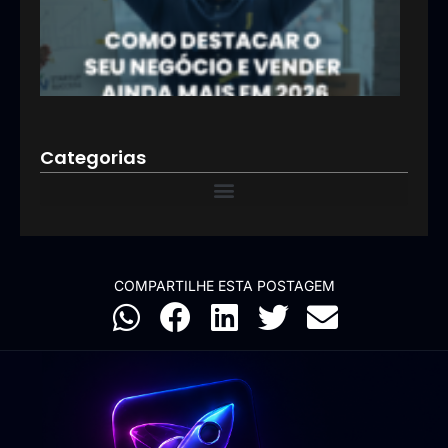
aind
mai
2026
12/01
Categorias
COMPARTILHE ESTA POSTAGEM