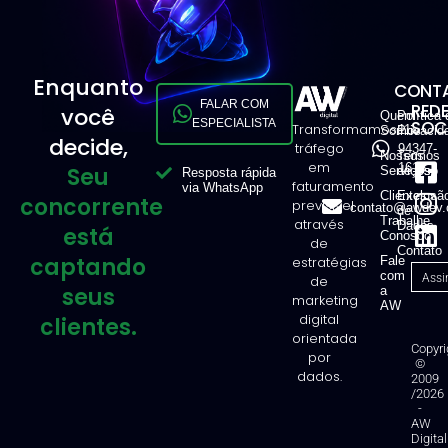
Enquanto
CONTA
FALAR COM
RED
você
Quem
Política 
ESPECIALISTA
SOCI
Transformamos
11
Somos
Privacid
decide,
tráfego
94347-
Nossos
Termos
em
1616
Seu
Serviços
de Uso
Resposta rápida
faturamento
via WhatsApp
Clientes
Exclusã
concorrente
previsível
contato@awdev.
de
Trabalhe
através
Dados
está
Conosco
de
Contato
captando
estratégias
Fale
com
de
seus
a
marketing
AW
digital
clientes.
orientada
Copyri
por
©
dados.
2009
/2026
-
AW
Digital