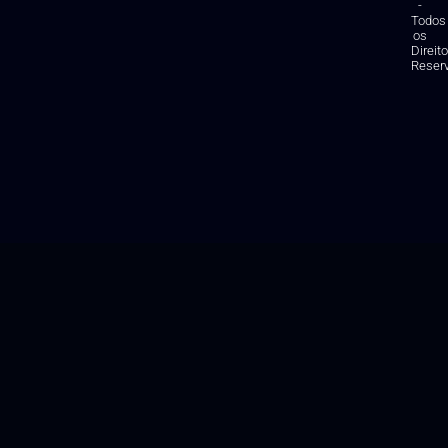
-
Todos
os
Direit
Reser