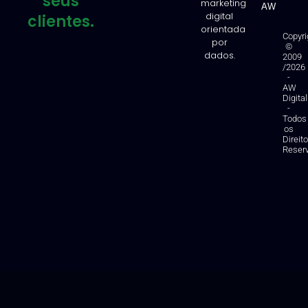
seus
marketing
AW
digital
clientes.
orientada
Copyri
por
©
dados.
2009
/2026
-
AW
Digital
-
Todos
os
Direit
Reser