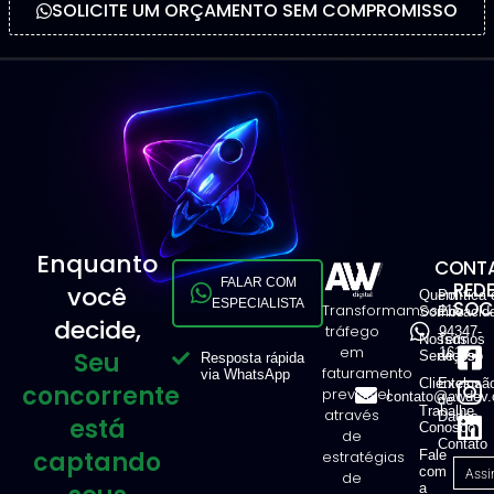
SOLICITE UM ORÇAMENTO SEM COMPROMISSO
Enquanto
CONTA
FALAR COM
RED
você
Quem
Política 
ESPECIALISTA
SOCI
Transformamos
11
Somos
Privacid
decide,
tráfego
94347-
Nossos
Termos
em
1616
Seu
Serviços
de Uso
Resposta rápida
faturamento
via WhatsApp
Clientes
Exclusã
concorrente
previsível
contato@awdev.
de
Trabalhe
através
Dados
está
Conosco
de
Contato
captando
estratégias
Fale
com
de
a