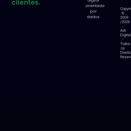
digital
clientes.
orientada
Copyri
por
©
dados.
2009
/2026
-
AW
Digital
-
Todos
os
Direit
Reser