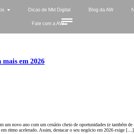
os
Dicas de Mkt Digital
Blog da AW
N
Fale com a AW
a mais em 2026
em um novo ano com um cenário cheio de oportunidades (e também de 
do em ritmo acelerado. Assim, destacar o seu negócio em 2026 exige […]