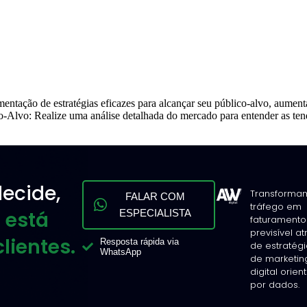
ntação de estratégias eficazes para alcançar seu público-alvo, aumenta
ico-Alvo: Realize uma análise detalhada do mercado para entender as t
ecide,
Transforma
FALAR COM
tráfego em
 está
ESPECIALISTA
faturamento
previsível a
lientes.
Resposta rápida via
de estratég
WhatsApp
de marketin
digital orie
por dados.