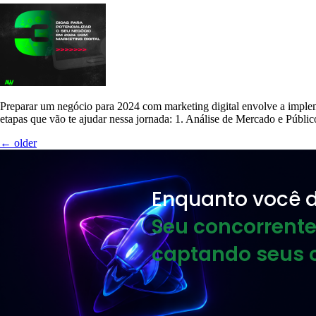
Preparar um negócio para 2024 com marketing digital envolve a impleme
etapas que vão te ajudar nessa jornada: 1. Análise de Mercado e Públ
←
older
Enquanto você d
Seu concorrente
captando seus c