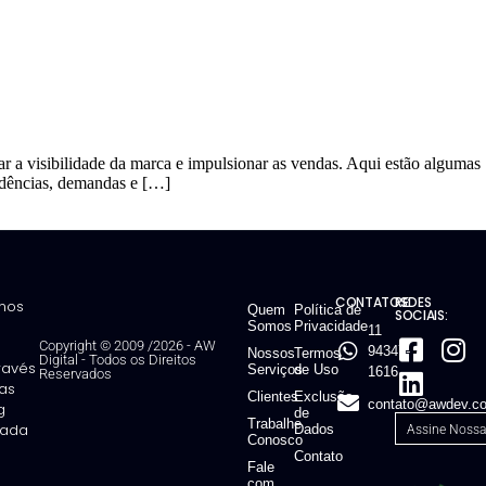
r a visibilidade da marca e impulsionar as vendas. Aqui estão algumas
endências, demandas e […]
CONTATOS:
REDES
mos
Quem
Política de
SOCIAIS:
Somos
Privacidade
11
Copyright © 2009 /2026 - AW
94347-
Nossos
Termos
Digital
-
Todos os Direitos
través
Serviços
de Uso
1616
Reservados
ias
Clientes
Exclusão
contato@awdev.co
g
de
Trabalhe
ntada
Dados
Conosco
Contato
Fale
com