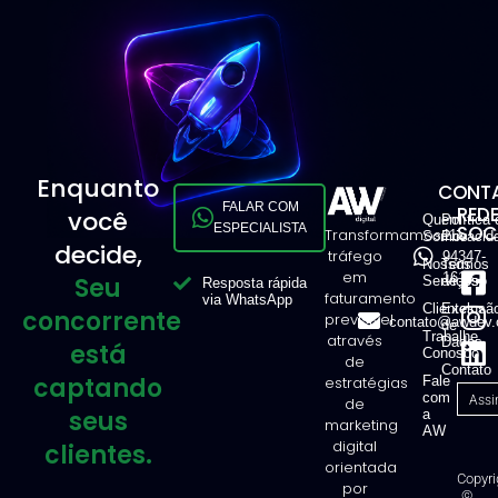
Enquanto
CONTA
FALAR COM
RED
você
Quem
Política 
ESPECIALISTA
SOCI
Transformamos
11
Somos
Privacid
decide,
tráfego
94347-
Nossos
Termos
em
1616
Seu
Serviços
de Uso
Resposta rápida
faturamento
via WhatsApp
Clientes
Exclusã
concorrente
previsível
contato@awdev.
de
Trabalhe
através
Dados
está
Conosco
de
Contato
captando
estratégias
Fale
com
de
seus
a
marketing
AW
digital
clientes.
orientada
Copyri
por
©