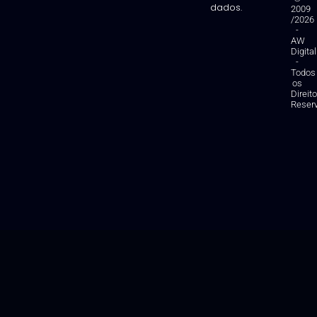
dados.
2009
/2026
-
AW
Digital
-
Todos
os
Direit
Reser