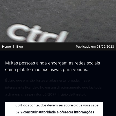
Home
Blog
Publicado em
08/09/2023
Muitas pessoas ainda enxergam as redes sociais
como plataformas exclusivas para vendas.
É claro que elas são fortes aliadas nesta jornada, mas
é
interessante ficar de olho em um direcionamento que faz toda
a diferença:
a regra dos 80/20 (Princípio de Pareto):
80% dos conteúdos devem ser sobre o que você sabe,
para
construir autoridade e oferecer informações