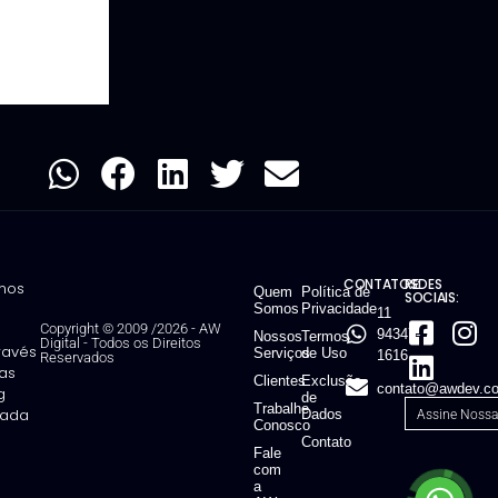
CONTATOS:
REDES
mos
Quem
Política de
SOCIAIS:
Somos
Privacidade
11
Copyright © 2009 /2026 - AW
94347-
Nossos
Termos
Digital
-
Todos os Direitos
través
Serviços
de Uso
1616
Reservados
ias
Clientes
Exclusão
contato@awdev.co
g
de
Trabalhe
ntada
Dados
Conosco
Contato
Fale
com
a