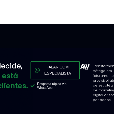
ecide,
Transforma
FALAR COM
tráfego em
 está
ESPECIALISTA
faturamento
previsível a
lientes.
Resposta rápida via
de estratég
WhatsApp
de marketin
digital orie
por dados.