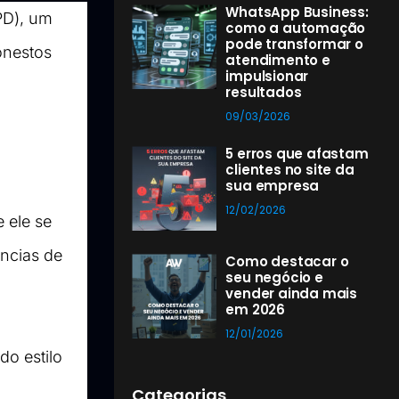
WhatsApp Business:
D), um 
como a automação
pode transformar o
nestos 
atendimento e
impulsionar
resultados
09/03/2026
5 erros que afastam
clientes no site da
sua empresa
12/02/2026
ele se 
cias de 
Como destacar o
seu negócio e
vender ainda mais
em 2026
12/01/2026
o estilo 
Categorias