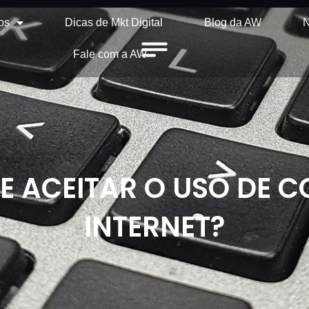
os
Dicas de Mkt Digital
Blog da AW
N
Fale com a AW
E ACEITAR O USO DE C
INTERNET?