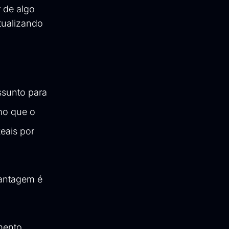
 de algo
tualizando
ssunto para
mo que o
eais por
vantagem é
mento.