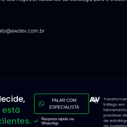
ato@awdev.com.br
ecide,
Transforma
FALAR COM
tráfego em
 está
ESPECIALISTA
faturamento
previsível a
lientes.
Resposta rápida via
de estratég
WhatsApp
de marketin