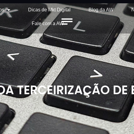
os
Dicas de Mkt Digital
Blog da AW
N
Fale com a AW
DA TERCEIRIZAÇÃO DE