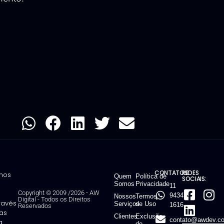
CONTATOS:
REDES
mos
Quem
Política de
SOCIAIS:
Somos
Privacidade
11
Copyright © 2009 /2026 - AW
94347-
Nossos
Termos
Digital
-
Todos os Direitos
través
Serviços
de Uso
1616
Reservados
ias
Clientes
Exclusão
contato@awdev.co
g
de