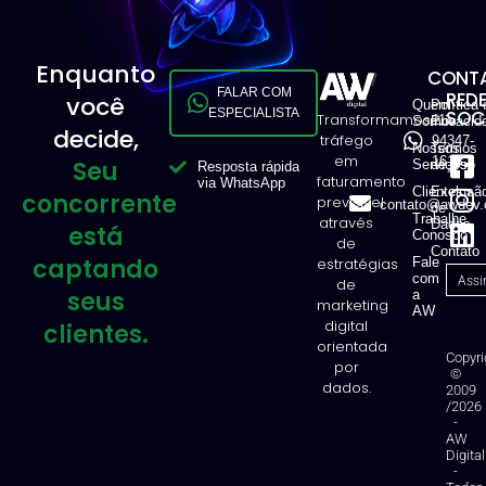
Enquanto
CONTA
FALAR COM
RED
você
Quem
Política 
ESPECIALISTA
SOCI
Transformamos
11
Somos
Privacid
decide,
tráfego
94347-
Nossos
Termos
em
1616
Seu
Serviços
de Uso
Resposta rápida
faturamento
via WhatsApp
Clientes
Exclusã
concorrente
previsível
contato@awdev.
de
Trabalhe
através
Dados
está
Conosco
de
Contato
captando
estratégias
Fale
com
de
seus
a
marketing
AW
digital
clientes.
orientada
Copyri
por
©
dados.
2009
/2026
-
AW
Digital
-