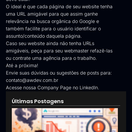
O ideal é que cada página de seu website tenha
uma URL amigável para que assim ganhe
relevância na busca orgânica do Google e
também facilite para o usuário identificar o
assunto/conteúdo daquela página.
Caso seu website ainda não tenha URLs
amigáveis, peça para seu webmaster refazê-las
ou contrate uma agência para o trabalho.
Até a próxima!
Envie suas dúvidas ou sugestões de posts para:
contato@awdev.com.br
Acesse nossa
Company Page no LinkedIn
.
Últimas Postagens
Goog
Ads:
que 
pod
esta