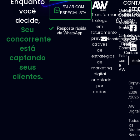
Enquanto
CONTA
FALAR COM
RED
você
Quem
Política 
ESPECIALISTA
SOCI
Transformamos
11
Somos
Privacid
decide,
tráfego
94347-
Nossos
Termos
em
1616
Seu
Serviços
de Uso
Resposta rápida
faturamento
via WhatsApp
Clientes
Exclusã
concorrente
previsível
contato@awdev.
de
Trabalhe
através
Dados
está
Conosco
de
Contato
captando
estratégias
Fale
com
de
seus
a
marketing
AW
digital
clientes.
orientada
Copyri
por
©
dados.
2009
/2026
-
AW
Digital
-
Todos
os
Direit
Reser