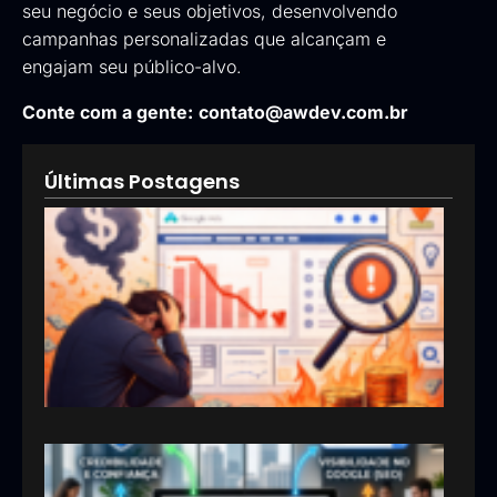
seu negócio e seus objetivos, desenvolvendo
campanhas personalizadas que alcançam e
engajam seu público-alvo.
Conte com a gente:
contato@awdev.com.br
Últimas Postagens
Goog
Ads:
que 
pod
esta
inve
erra
em
anún
13/05
Por 
sua
emp