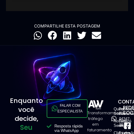
COMPARTILHE ESTA POSTAGEM
Enquanto
CONTA
FALAR COM
RED
você
Quem
Política 
ESPECIALISTA
SOCI
Transformamos
11
Somos
Privacid
decide,
tráfego
94347-
Nossos
Termos
em
1616
Seu
Serviços
de Uso
Resposta rápida
faturamento
via WhatsApp
Clientes
Exclusã