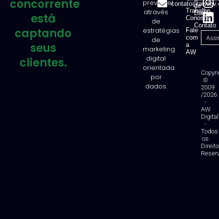
concorrente
previsível
contato@awdev.
de
Trabalhe
através
Dados
está
Conosco
de
Contato
captando
estratégias
Fale
com
de
seus
a
marketing
AW
digital
clientes.
orientada
Copyri
por
©
dados.
2009
/2026
-
AW
Digital
-
Todos
os
Direit
Reser