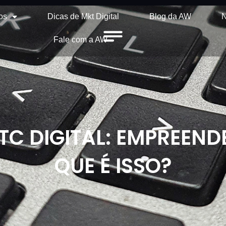
os
Dicas de Mkt Digital
Blog da AW
N
Fale com a AW
TC DIGITAL: EMPREEND
QUE É ISSO?