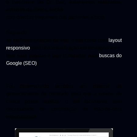
o curriculum do Dr. Luiz, tratamentos realizados,
estrutura da clínica, seção
com dúvidas frequentes das pacientes e blog.
Seguindo
as melhores práticas da web, o site conta com
layout
responsivo
para boa visualização em smartphones e
teve suas páginas e tags otimizadas para
buscas do
Google (SEO)
.
Foi desenvolvido também um sistema de
gerenciamento de conteúdo para que a equipe da
clínica possa atualizar o site facilmente, sem
necessidade de contratação de mão-de-obra
especializada.