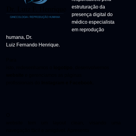
estruturação da
presença digital do
médico especialista
em reprodução
humana, Dr.
Luiz Fernando Henrique.
Para
isto, redesenhamos o
logotipo
, desenvolvemos
website
e gerenciamos as páginas
profissionais do
Instagram e Facebook.
O
website tem um layout clean, visando uma
navegação fácil e amigável. Apresenta