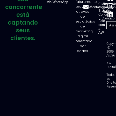
faturamento
via WhatsApp
Clientes
Exclusã
concorrente
previsível
contato@awdev.
de
Trabalhe
através
Dados
está
Conosco
de
Contato
captando
estratégias
Fale
com
de
seus
a
marketing
AW
digital
clientes.
orientada
Copyri
por
©
dados.
2009
/2026
-
AW
Digital
-
Todos
os
Direit
Reser