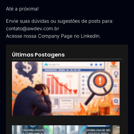
Até a próxima!
Envie suas dúvidas ou sugestões de posts para:
contato@awdev.com.br
Acesse nossa
Company Page no LinkedIn
.
Últimas Postagens
Goog
Ads:
que 
pod
esta
inve
erra
em
anún
13/05
Por 
sua