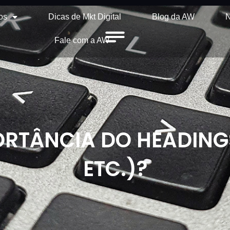
os
Dicas de Mkt Digital
Blog da AW
N
Fale com a AW
RTÂNCIA DO HEADINGS 
ETC.)?