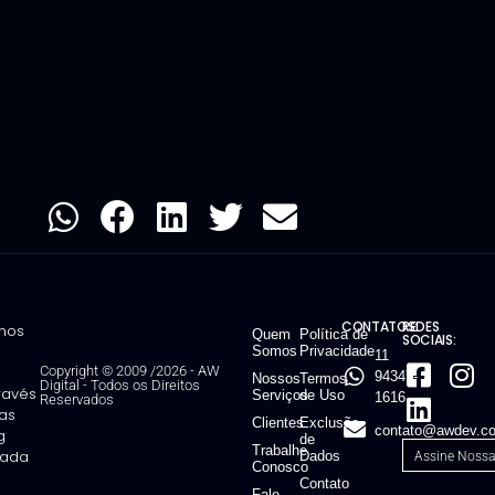
CONTATOS:
REDES
mos
Quem
Política de
SOCIAIS:
Somos
Privacidade
11
Copyright © 2009 /2026 - AW
94347-
Nossos
Termos
Digital
-
Todos os Direitos
través
Serviços
de Uso
1616
Reservados
ias
Clientes
Exclusão
contato@awdev.co
g
de
Trabalhe
ntada
Dados
Conosco
Contato
Fale