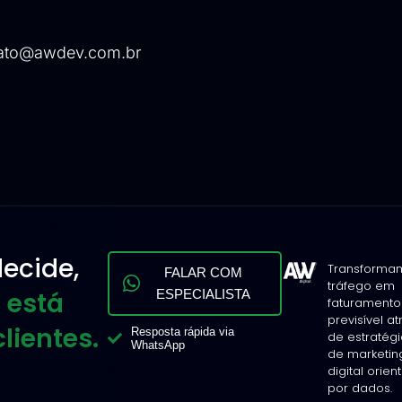
ato@awdev.com.br
ecide,
Transforma
FALAR COM
tráfego em
 está
ESPECIALISTA
faturamento
previsível a
lientes.
Resposta rápida via
de estratég
WhatsApp
de marketin
digital orie
por dados.