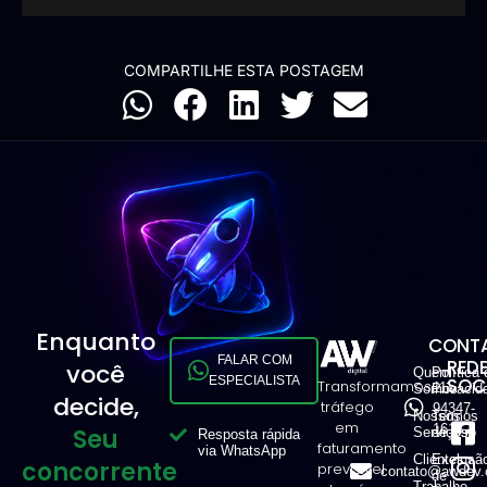
COMPARTILHE ESTA POSTAGEM
Enquanto
CONTA
FALAR COM
RED
você
Quem
Política 
ESPECIALISTA
SOCI
Transformamos
11
Somos
Privacid
decide,
tráfego
94347-
Nossos
Termos
em
1616
Seu
Serviços
de Uso
Resposta rápida
faturamento
via WhatsApp
Clientes
Exclusã
concorrente
previsível
contato@awdev.
de
Trabalhe