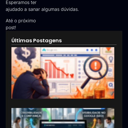
Esperamos ter
ajudado a sanar algumas dúvidas.
Até o próximo
post!
Últimas Postagens
Goog
Ads:
que 
pod
esta
inve
erra
em
anún
13/05
Por 
sua
emp
prec