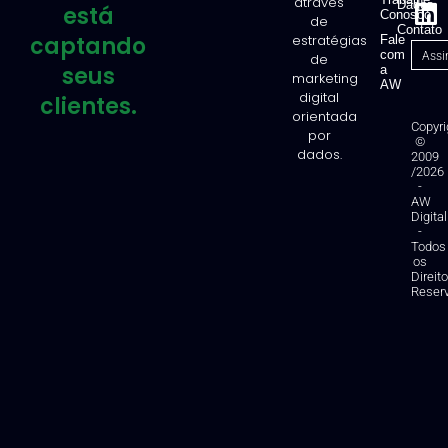
através
Dados
está
Conosco
de
Contato
captando
estratégias
Fale
com
de
seus
a
marketing
AW
digital
clientes.
orientada
Copyri
por
©
dados.
2009
/2026
-
AW
Digital
-
Todos
os
Direit
Reser