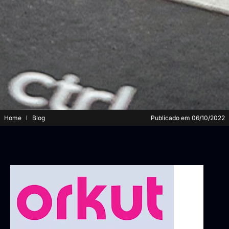
Home
Blog
Publicado em
06/10/2022
O
Orkut
pode
voltar
a