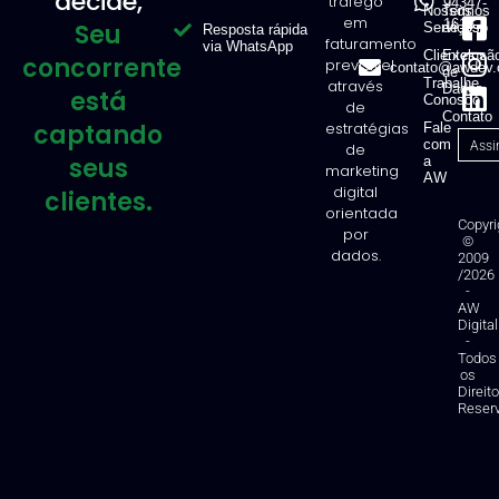
decide,
tráfego
94347-
Nossos
Termos
em
1616
Seu
Serviços
de Uso
Resposta rápida
faturamento
via WhatsApp
Clientes
Exclusã
concorrente
previsível
contato@awdev.
de
Trabalhe
através
Dados
está
Conosco
de
Contato
captando
estratégias
Fale
com
de
seus
a
marketing
AW
digital
clientes.
orientada
Copyri
por
©
dados.
2009
/2026
-
AW
Digital
-
Todos
os
Direit
Reser