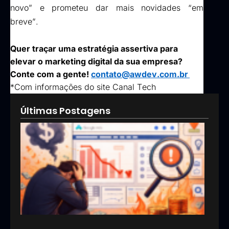
novo” e prometeu dar mais novidades “em 
breve”.
Quer
 traçar uma estratégia assertiva 
para 
elevar o
 marketing digital da sua empresa
?
Conte com a gente! 
contato@awdev.com.br
*Com informações do site Canal Tech
Últimas Postagens
Goog
Ads:
que 
pod
esta
inve
erra
em
anún
13/05