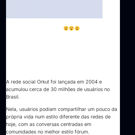
existir
de
alguma forma em breve!
O antigo
endereço do site orkut.com foi reativado e contém
um comunicado assinado pelo criador da
plataforma, Orkut
Büyükkökten
, que diz estar
construindo algo novo e pretende apresentá-lo ao
mundo.
A rede social Orkut foi lançada em 2004 e
acumulou cerca de 30 milhões de usuários no
Brasil.
Nela, usuários podiam compartilhar um pouco da
própria vida num estilo diferente das redes de
hoje, com as conversas centradas em
comunidades no melhor estilo fórum.