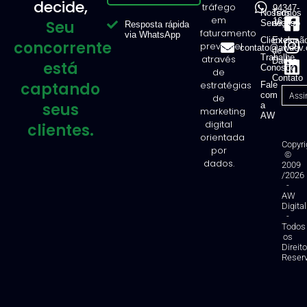
decide,
tráfego
94347-
Nossos
Termos
em
1616
Seu
Serviços
de Uso
Resposta rápida
faturamento
via WhatsApp
Clientes
Exclusã
concorrente
previsível
contato@awdev.
de
Trabalhe
através
Dados
está
Conosco
de
Contato
captando
estratégias
Fale
com
de
seus
a
marketing
AW
digital
clientes.
orientada
Copyri
por
©
dados.
2009
/2026
-
AW
Digital
-
Todos
os
Direit
Reser