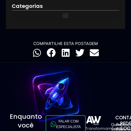
Categorias
COMPARTILHE ESTA POSTAGEM
Enquanto
CONTA
FALAR COM
RED
você
Quem
Política 
ESPECIALISTA
SOCI
Transformamos
11
Somos
Privacid