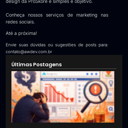
design da ProSkore é simples e objetivo.
Conheça nossos
serviços de marketing nas
redes sociais.
Até a próxima!
Envie suas dúvidas ou sugestões de posts para:
contato@awdev.com.br
Últimas Postagens
Goog
Ads:
que 
pod
esta
inve
erra
em
anún
13/05