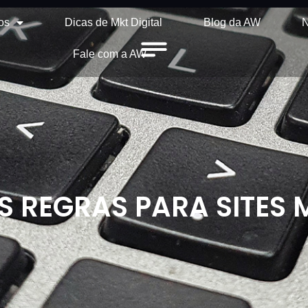
os
Dicas de Mkt Digital
Blog da AW
N
Fale com a AW
 REGRAS PARA SITES 