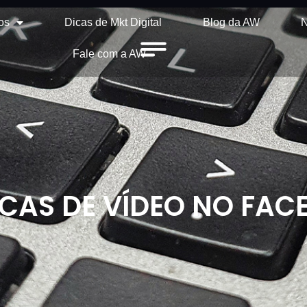
os
Dicas de Mkt Digital
Blog da AW
N
Fale com a AW
CAS DE VÍDEO NO FA