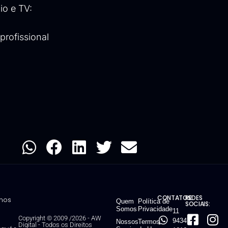
io e TV:
profissional
CONTATOS:
REDES
mos
Quem
Política de
SOCIAIS:
Somos
Privacidade
11
Copyright © 2009 /2026 - AW
94347-
Nossos
Termos
Digital
-
Todos os Direitos