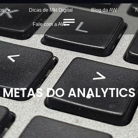
os
Dicas de Mkt Digital
Blog da AW
N
Fale com a AW
METAS DO ANALYTICS