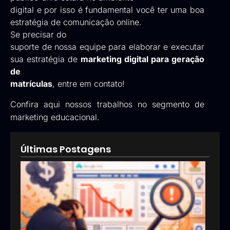
digital e por isso é fundamental você ter uma boa
estratégia de comunicação online.
Se precisar do
suporte de nossa equipe para elaborar e executar
sua estratégia de
marketing digital para geração
de
matrículas
,
entre em contato!
Confira aqui
nossos trabalhos no segmento de
marketing educacional.
Últimas Postagens
Goog
Ads:
que 
pod
esta
inve
erra