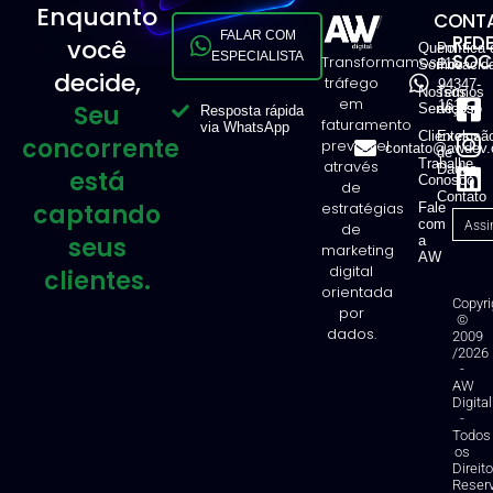
Enquanto
CONTA
FALAR COM
RED
você
Quem
Política 
ESPECIALISTA
SOCI
Transformamos
11
Somos
Privacid
decide,
tráfego
94347-
Nossos
Termos
em
1616
Seu
Serviços
de Uso
Resposta rápida
faturamento
via WhatsApp
Clientes
Exclusã
concorrente
previsível
contato@awdev.
de
Trabalhe
através
Dados
está
Conosco
de
Contato
captando
estratégias
Fale
com
de
seus
a
marketing
AW
digital
clientes.
orientada
Copyri
por
©
dados.
2009
/2026
-
AW
Digital
-
Todos
os
Direit
Reser