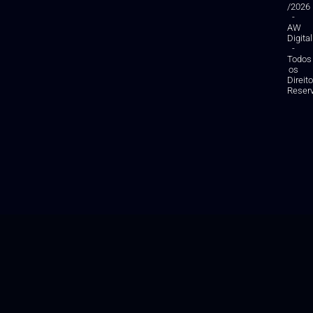
/2026
-
AW
Digital
-
Todos
os
Direit
Reser