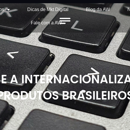
os
Dicas de Mkt Digital
Blog da AW
N
Fale com a AW
 E A INTERNACIONALI
PRODUTOS BRASILEIRO