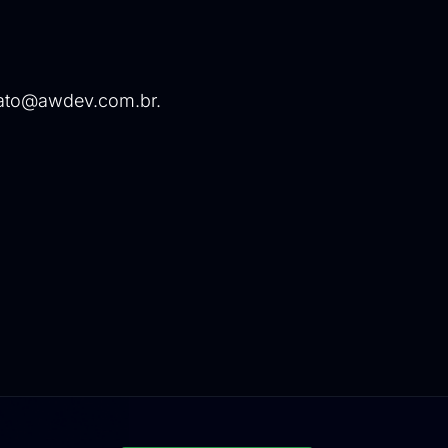
ato@awdev.com.br
.