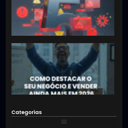
clie
no si
da s
emp
12/02
Com
dest
o se
negó
e ve
aind
mai
2026
12/01
Categorias