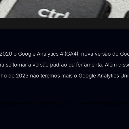
 2020 o Google
Analytics
4
(GA4)
, nova versão do Go
a se tornar a versão padrão da ferramenta. Além disso,
lho de 2023 não teremos mais o Google
Analytics
Uni
s da nova versão do Google 
Analytics
, o GA4, e o que você precisa fazer a r