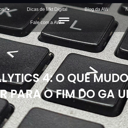
os
Dicas de Mkt Digital
Blog da AW
N
Fale com a AW
LYTICS 4: O QUE MUDO
R PARA O FIM DO GA U