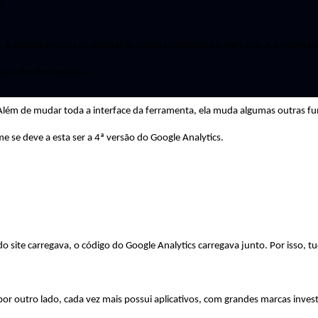
?
, o Google decidiu se adaptar às novas realidades do 
mercado. A empresa l
, o fim dos cookies.
 Além de mudar toda a interface da ferramenta, ela muda algumas outras fun
e se deve a esta ser a 4ª versão do Google 
Analytics
.
do site carregava, o código do Google 
Analytics
 carregava junto. Por isso, t
por outro lado, cada vez mais possui aplicativos, com grandes marcas inves