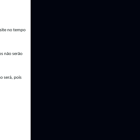
ite no tempo 
históricos, o Google ainda não se pronunciou se eles morrerão ou se ele acabará com a ferramenta. O que sabemos é que os dados não serão 
ão
 será, pois 