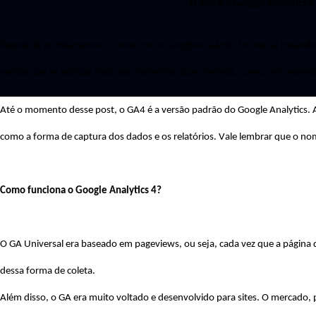
O que é o Google 
Analytics
 4
Depois de praticamente 15 anos com o Google 
Analytics
 Universal rodando
versão que se adequa mais aos momentos que vivemos, como, por exemplo
Até o momento 
d
esse post, o GA4 é a versão padrão do Google 
Analytics
.
como a forma de captura dos dados e os relatórios. Vale lembrar que o nom
Como funciona o Google 
Analytics
 4?
O GA Universal era baseado em 
pageviews
, ou seja, cada vez que a página 
dessa forma de coleta. 
Além disso, o GA era muito voltado e desenvolvido para sites. O mercado, 