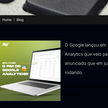
Home
Blog
O Google lançou em
Analytics
que veio par
anunciado que em ju
rodando.
Entenda quais são as mudança
ferramenta atual.