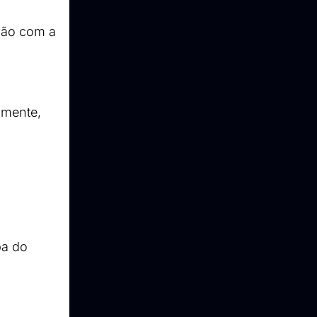
ão com a 
lmente, 
a do 
 simples.