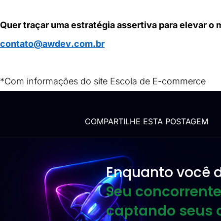
Quer
 traçar uma estratégia assertiva 
para 
elevar o
 
contato@awdev.com.br
*Com informações do site 
Escola de E-commerce
COMPARTILHE ESTA POSTAGEM
Enquanto você d
Seu concorrente
captando seus c