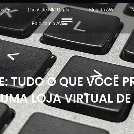
os
Dicas de Mkt Digital
Blog da AW
N
Fale com a AW
 TUDO O QUE VOCÊ P
 UMA LOJA VIRTUAL DE