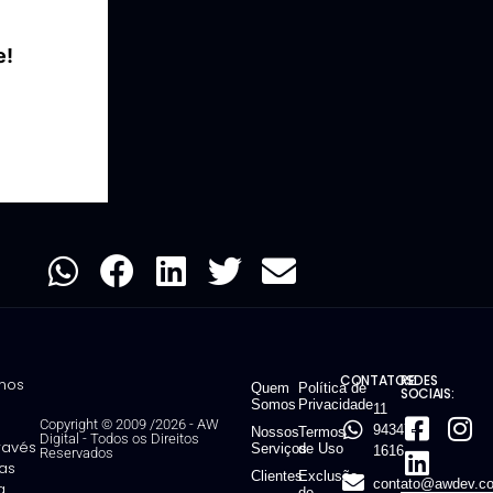
Conte com a gente! 
CONTATOS:
REDES
mos
Quem
Política de
SOCIAIS:
Somos
Privacidade
11
Copyright © 2009 /2026 - AW
94347-
Nossos
Termos
Digital
-
Todos os Direitos
través
Serviços
de Uso
1616
Reservados
ias
Clientes
Exclusão
contato@awdev.co
g
de