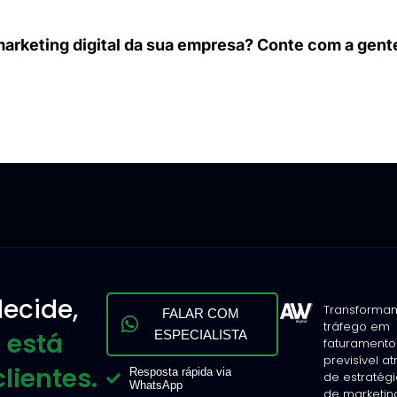
marketing digital da sua empresa
?
ecide,
Transforma
FALAR COM
tráfego em
 está
ESPECIALISTA
faturamento
previsível a
lientes.
Resposta rápida via
de estratég
WhatsApp
de marketin