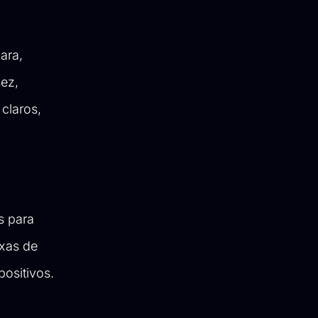
ara,
sez,
claros,
s para
axas de
ositivos.