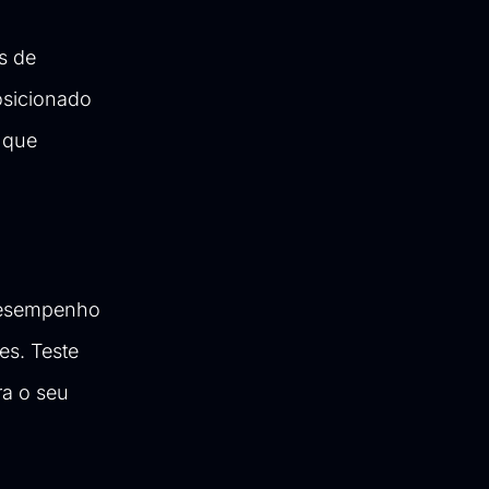
s de
osicionado
 que
 desempenho
es. Teste
ra o seu