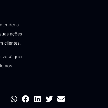
entender a
 suas ações
m clientes.
e você quer
odemos