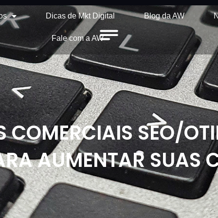
os
Dicas de Mkt Digital
Blog da AW
N
Fale com a AW
 COMERCIAIS SEO/OTI
ARA AUMENTAR SUAS 