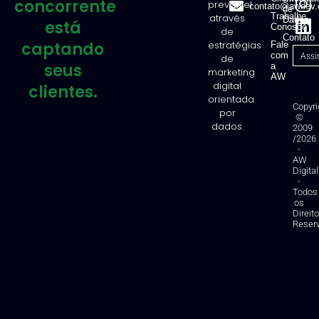
concorrente
previsível
contato@awdev.
de
Trabalhe
através
Dados
está
Conosco
de
Contato
captando
estratégias
Fale
com
de
seus
a
marketing
AW
digital
clientes.
orientada
Copyri
por
©
dados.
2009
/2026
-
AW
Digital
-
Todos
os
Direit
Reser