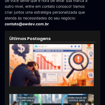
Se você sente que é hora de levar sua marca a
outro nível, entre em contato conosco! Vamos
criar juntos uma estratégia personalizada que
atenda às necessidades do seu negócio:
contato@awdev.com.br
Últimas Postagens
Goog
Ads:
que 
pod
esta
inve
erra
em
anún
13/05
Por 
sua
emp