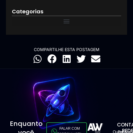
Categorias
COMPARTILHE ESTA POSTAGEM
Enquanto
CONTA
FALAR COM
RED
você
Quem
Política 