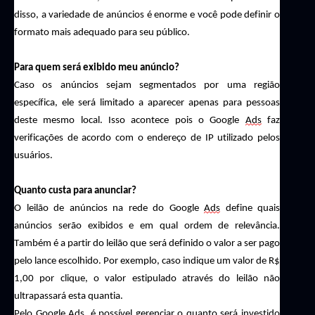
disso, a variedade de anúncios é enorme e você pode definir o
formato mais adequado para seu público.
Para quem será exibido meu anúncio?
Caso os anúncios sejam segmentados por uma região
específica, ele será limitado a aparecer apenas para pessoas
deste mesmo local. Isso acontece pois o Google
Ads
faz
verificações de acordo com o endereço de IP utilizado pelos
usuários.
Quanto custa para anunciar?
O leilão de anúncios na rede do Google
Ads
define quais
anúncios serão exibidos e em qual ordem de relevância.
Também é a partir do leilão que será definido o valor a ser pago
pelo lance escolhido. Por exemplo, caso indique um valor de R$
1,00 por
clique
, o valor estipulado através do leilão não
ultrapassará esta quantia.
Pelo Google
Ads
, é possível gerenciar o quanto será investido