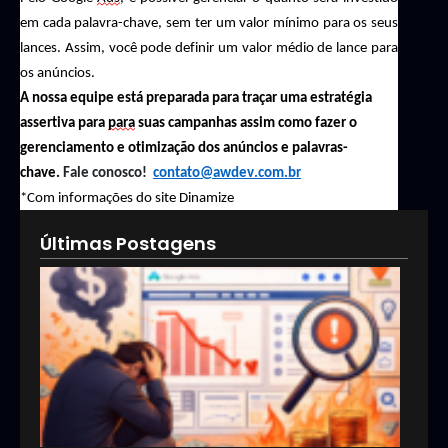
em cada
palavra-chave
, sem ter um valor mínimo para os seus
lances. Assim, você pode definir um valor médio de lance para
os anúncios.
A nossa equipe está preparada para traçar uma estratégia
assertiva
para
para
suas campanhas assim como fazer o
gerenciamento e otimização dos anúncios e palavras-
chave
.
F
ale
conosco!
contato@awdev.com.br
*Com informações do site
Dinamize
Últimas Postagens
Goog
Ads:
que 
pod
esta
inve
erra
em
anún
13/05