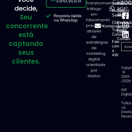
ESPECIALISTA
SOCI
Transformamos
11
Somos
Privacid
decide,
tráfego
94347-
Nossos
Termos
em
1616
Seu
Serviços
de Uso
Resposta rápida
faturamento
via WhatsApp
Clientes
Exclusã
concorrente
previsível
contato@awdev.
de
Trabalhe
através
Dados
está
Conosco
de
Contato
captando
estratégias
Fale
com
de
seus
a
marketing
AW
digital
clientes.
orientada
Copyri
por
©
dados.
2009
/2026
-
AW
Digital
-
Todos
os
Direit
Reser