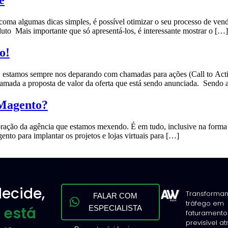
coma algumas dicas simples, é possível otimizar o seu processo de ven
duto Mais importante que só apresentá-los, é interessante mostrar o […]
o!
e, estamos sempre nos deparando com chamadas para ações (Call to Ac
chamada a proposta de valor da oferta que está sendo anunciada. Sendo
 Magento?
ração da agência que estamos mexendo. É em tudo, inclusive na forma d
to para implantar os projetos e lojas virtuais para […]
ecide,
Transforma
FALAR COM
tráfego em
 está
ESPECIALISTA
faturamento
previsível a