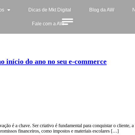
os
Dicas de Mkt Digital
Blog da AW
N
Fale com a AW
no início do ano no seu e-commerce
ação é a chave. Ser criativo é fundamental para conquistar o cliente, a
romissos financeiros, como impostos e materiais escolares […]