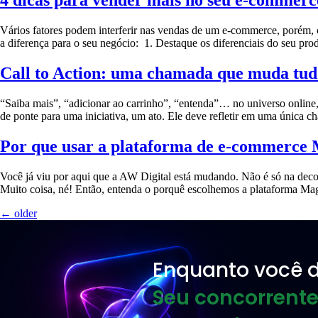
Vários fatores podem interferir nas vendas de um e-commerce, porém, 
a diferença para o seu negócio: 1. Destaque os diferenciais do seu pro
Call to Action: uma chamada que muda tud
“Saiba mais”, “adicionar ao carrinho”, “entenda”… no universo onlin
de ponte para uma iniciativa, um ato. Ele deve refletir em uma única 
Por que usar a plataforma de e-commerce
Você já viu por aqui que a AW Digital está mudando. Não é só na deco
Muito coisa, né! Então, entenda o porquê escolhemos a plataforma Magen
←
older
Enquanto você d
Seu concorrente