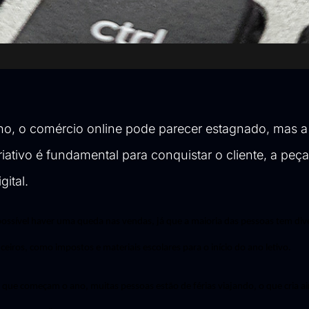
ano, o comércio online pode parecer estagnado, mas a
riativo é fundamental para conquistar o cliente, a peça
gital.
ssível haver uma queda nas vendas, já que a maioria das pessoas tem div
ceiros, como impostos e
materiais
escolares para o início do ano letivo.
s que começam o ano, muitas pessoas estão de férias viajando, o que cria 