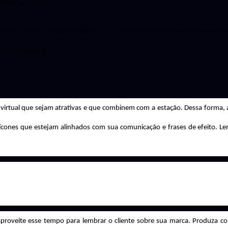
compras online.
ulos, o lojista não pode desistir. Ainda é possível atrair clientes e aumenta
s no início do ano.
 virtual que sejam atrativas e que combinem com a estação. Dessa forma, 
e ícones que estejam alinhados com sua comunicação e frases de efeito. L
proveite esse tempo para lembrar o cliente sobre sua marca. Produza c