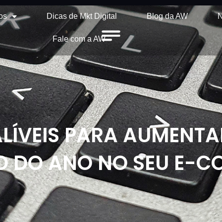
os
Dicas de Mkt Digital
Blog da AW
N
Fale com a AW
ALÍVEIS PARA AUMENT
IO DO ANO NO SEU E-