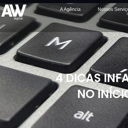
A Agência
Nossos Serviç
4 DICAS INF
NO INÍC