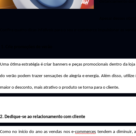
distanciamento das 
Apesar desses obstác
Confira
quatr
o
dicas infalíveis para o seu e-commerce impulsionar as venda
1. Crie promoções de verão
Uma ótima estratégia é criar banners e peças promocionais dentro da loja
do verão podem trazer sensações de alegria e energia. Além disso, utiliz
maior o desconto, mais atrativo o produto se torna para o cliente.
2. Dedique-se ao relacionamento com cliente
Como no início do ano as vendas nos e-
commerces
tendem a diminuir, a