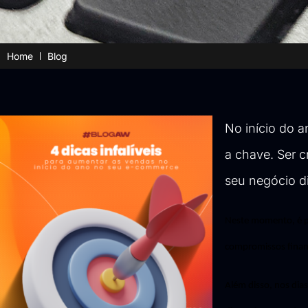
Home
Blog
No início do 
a chave. Ser c
seu negócio di
Neste momento, é po
compromissos finan
Além disso, nos dia