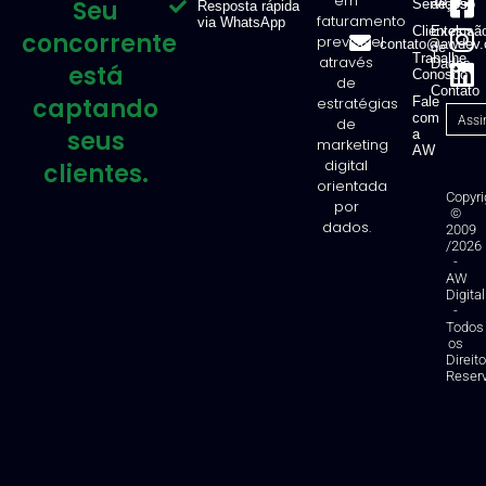
em
1616
Seu
Serviços
de Uso
Resposta rápida
faturamento
via WhatsApp
Clientes
Exclusã
concorrente
previsível
contato@awdev.
de
Trabalhe
através
Dados
está
Conosco
de
Contato
captando
estratégias
Fale
com
de
seus
a
marketing
AW
digital
clientes.
orientada
Copyri
por
©
dados.
2009
/2026
-
AW
Digital
-
Todos
os
Direit
Reser