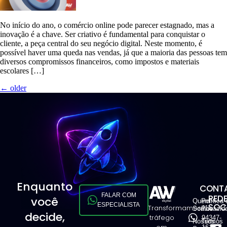
No início do ano, o comércio online pode parecer estagnado, mas a
inovação é a chave. Ser criativo é fundamental para conquistar o
cliente, a peça central do seu negócio digital. Neste momento, é
possível haver uma queda nas vendas, já que a maioria das pessoas tem
diversos compromissos financeiros, como impostos e materiais
escolares […]
←
older
Enquanto
CONTA
FALAR COM
RED
você
Quem
Política 
ESPECIALISTA
SOCI
Transformamos
11
Somos
Privacid
decide,
tráfego
94347-
Nossos
Termos