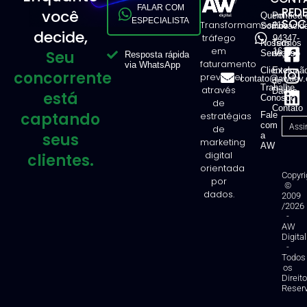
FALAR COM
RED
você
Quem
Política 
ESPECIALISTA
SOCI
Transformamos
11
Somos
Privacid
decide,
tráfego
94347-
Nossos
Termos
em
1616
Seu
Serviços
de Uso
Resposta rápida
faturamento
via WhatsApp
Clientes
Exclusã
concorrente
previsível
contato@awdev.
de
Trabalhe
através
Dados
está
Conosco
de
Contato
captando
estratégias
Fale
com
de
seus
a
marketing
AW
digital
clientes.
orientada
Copyri
por
©
dados.
2009
/2026
-
AW
Digital
-
Todos
os
Direit
Reser