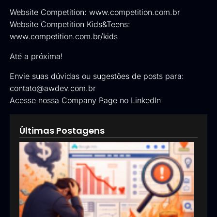
Website Competition:
www.competition.com.br
Website Competition Kids&Teens:
www.competition.com.br/kids
Até a próxima!
Envie suas dúvidas ou sugestões de posts para:
contato@awdev.com.br
Acesse nossa
Company Page no LinkedIn
Últimas Postagens
Goog
Ads:
que 
pod
esta
inve
erra
em
anún