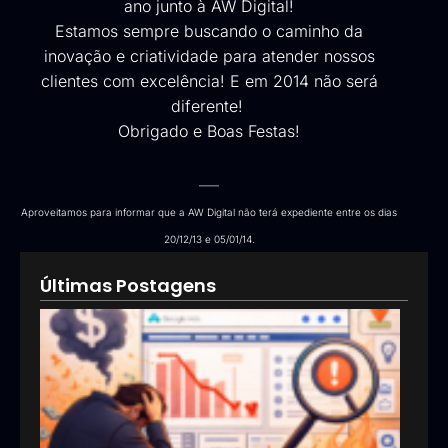
ano junto à
AW Digital
!
Estamos sempre buscando o caminho da
inovação e criatividade para atender nossos
clientes com excelência! E em 2014 não será
diferente!
Obrigado e Boas Festas!
——
Aproveitamos para informar que a AW Digital não te
rá expediente entre os dias
20/12/13 e 05/01/14.
Últimas Postagens
Goog
Ads:
que 
pod
esta
inve
erra
em