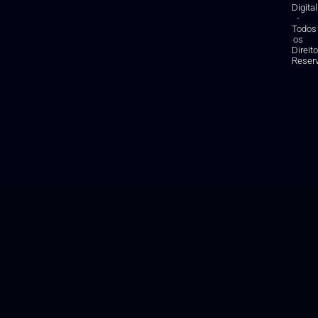
Digital
-
Todos
os
Direit
Reser