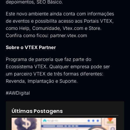
depoimentos, SEO Básico.
Este novo ambiente ainda conta com informações
de eventos e possibilita acesso aos Portais VTEX,
como Help, Comunidade, Vtex.com e Store.
Confira como ficou:
partner.vtex.com
Sobre o VTEX Partner
Programa de parceria que faz parte do
Ecossistema VTEX. Qualquer empresa pode ser
um parceiro VTEX de três formas diferentes:
Revenda
,
Implantação
e
Suporte
.
#AWDigital
Últimas Postagens
Goog
Ads: