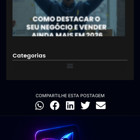
e ve
aind
mai
2026
12/01
Categorias
COMPARTILHE ESTA POSTAGEM