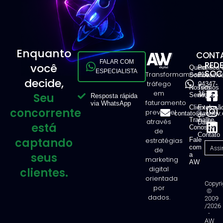
Enquanto
CONTA
FALAR COM
RED
você
Quem
Política 
ESPECIALISTA
SOCI
Transformamos
11
Somos
Privacid
decide,
tráfego
94347-
Nossos
Termos
em
1616
Seu
Serviços
de Uso
Resposta rápida
faturamento
via WhatsApp
Clientes
Exclusã
concorrente
previsível
contato@awdev.
de
Trabalhe
através
Dados
está
Conosco
de
Contato
captando
estratégias
Fale
com
de
seus
a
marketing
AW
digital
clientes.
orientada
Copyri
por
©
dados.
2009
/2026
-
AW