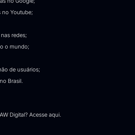
cas no Google;
s no Youtube;
 nas redes;
odo o mundo;
hão de usuários;
o Brasil.
 AW Digital?
Acesse aqui
.