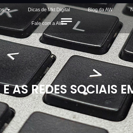
os
Dicas de Mkt Digital
Blog da AW
N
Fale com a AW
T E AS REDES SOCIAIS 