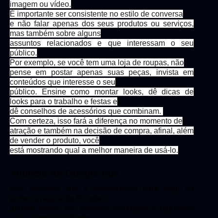
imagem ou vídeo.
É importante ser consistente no estilo de conversa
e não falar apenas dos seus produtos ou serviços,
mas também sobre alguns
assuntos relacionados e que interessam o seu
público.
Por exemplo, se você tem uma loja de roupas, não
pense em postar apenas suas peças, invista em
conteúdos que interesse o seu
público. Ensine como montar looks, dê dicas de
looks para o trabalho e festas e
dê conselhos de acessórios que combinam.
Com certeza, isso fará a diferença no momento de
atração e também na decisão de compra, afinal, além
de vender o produto, você
está mostrando qual a melhor maneira de usá-lo.
Anuncie no Google Ads
Nós sabemos que a concorrência para estar na
primeira página do Google é
grande, afinal, são diversos resultados e requisitos
para aparecer na frente.