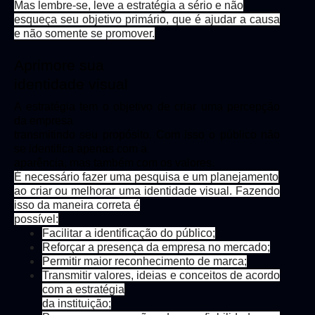
Mas lembre-se, leve a estratégia a sério e não
esqueça seu objetivo primário, que é ajudar a causa
e não somente se promover.
Aprimore sua
identidade visual
A estratégia tem o objetivo de criar uma percepção
da empresa
transmitindo seu propósito. Com isso o público não
se identifica apenas com a
aparência, mas também com os valores.
É necessário fazer uma pesquisa e um planejamento
ao criar ou melhorar uma identidade visual. Fazendo
isso da maneira correta é
possível:
Facilitar a identificação do público;
Reforçar a presença da empresa no mercado;
Permitir maior reconhecimento de marca;
Transmitir valores, ideias e conceitos de acordo
com a estratégia
da instituição;