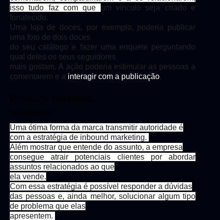
isso tudo faz com que
um vínculo seja criado e
fortalecido.
Uma loja de doces, por exemplo, poderia publicar
uma foto de dois doces
do seu catálogo e fazer uma enquete perguntando
qual deles os seus seguidores
mais gostam. A ação poderia estimular as pessoas a
comentarem e a
interagir com a publicação
.
Produza conteúdo
relevante
Uma ótima forma da marca transmitir autoridade é
com a estratégia de inbound marketing.
Além mostrar que entende do assunto, a empresa
consegue atrair potenciais clientes por abordar
assuntos relacionados ao que
ela vende.
Com essa estratégia é possível responder a dúvidas
das pessoas e, ainda melhor, solucionar algum tipo
de problema que elas
apresentem.