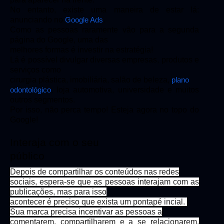
No entanto, existe uma maneira de estar lá:
anunciando no
.
Google Ads
Como as pessoas raramente vão para a segunda
página do Google, uma das
melhores formas é investir na estratégia!
Lá é possível divulgar diversas empresas, produtos e
serviços como
cirurgia plástica, imobiliária, salão de beleza,
plano
, loja automotiva, universidade e muitos
odontológico
outros segmentos.
Por isso, não perca tempo! Esteja agora no topo do
Google!
Interaja com o seu
público
Depois de compartilhar os conteúdos nas redes
sociais, espera-se que as pessoas interajam com as
publicações, mas para isso
acontecer é preciso que exista um pontapé incial.
Sua marca precisa incentivar as pessoas a
comentarem, compartilharem e a se relacionarem,