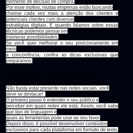
momento de decisão de compra.
Por esse motivo, muitas empresas estão buscando
chamar cada vez mais a atenção dos clientes e
potenciais clientes com diversas
estratégias digitais. E quando falamos sobre essas
técnicas podemos pensar em
inúmeras possibilidades.
Se você quer melhorar o seu posicionamento em
meio
a concorrência, confira as dicas exclusivas que
preparamos:
Invista nas redes sociais
Não basta estar presente nas redes sociais, você
deve se destacar!
O primeiro passo é entender o seu público e
perceber em quais redes ele está. Assim, você sabe
que tipo de linguagem e
quais as ferramentas pode usar ao seu favor.
Depois disso, é possível desenvolver conteúdos
exclusivos para cada plataforma em formato de texto,