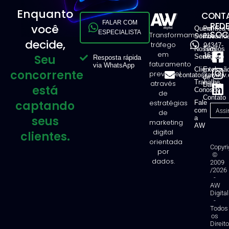
Enquanto
CONTA
FALAR COM
RED
você
Quem
Política 
ESPECIALISTA
SOCI
Transformamos
11
Somos
Privacid
decide,
tráfego
94347-
Nossos
Termos
em
1616
Seu
Serviços
de Uso
Resposta rápida
faturamento
via WhatsApp
Clientes
Exclusã
concorrente
previsível
contato@awdev.
de
Trabalhe
através
Dados
está
Conosco
de
Contato
captando
estratégias
Fale
com
de
seus
a
marketing
AW
digital
clientes.
orientada
Copyri
por
©
dados.
2009
/2026
-
AW
Digital
-
Todos
os
Direit