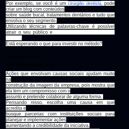
Por exemplo, se você é um
, pode
cirurgião dentista
criar um blog com conteúdos
sobre saúde bucal, tratamentos dentários e tudo que
envolva o seu segmento.
Utilizando técnicas de palavras-chave é possível
atrair o seu público e
estar na primeira página do
Google
.
Está esperando o que para investir no método?
Participe de
iniciativas sociais
Ações que envolvam causas sociais ajudam muito
na
construção da imagem da empresa, pois mostra que
ela tem um compromisso com o
assunto e pretende colaborar de alguma forma.
Pensando nisso, escolha uma causa em que
acredita e
busque parcerias com instituições sociais para
planejar e implementar ações
aumentando a credibilidade da iniciativa.