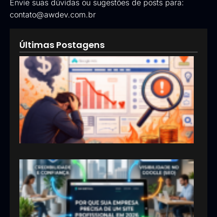
Envie suas dúvidas ou sugestões de posts para:
contato@awdev.com.br
Últimas Postagens
Goog
Ads:
que 
pod
esta
inve
erra
em
anún
13/05
Por 
sua
emp
prec
um s
prof
em 