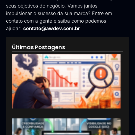
seus objetivos de negócio. Vamos juntos
impulsionar o sucesso da sua marca? Entre em
contato com a gente e saiba como podemos
ajudar:
contato@awdev.com.br
Últimas Postagens
Goog
Ads:
que 
pod
esta
inve
erra
em
anún
13/05
Por 
sua
emp