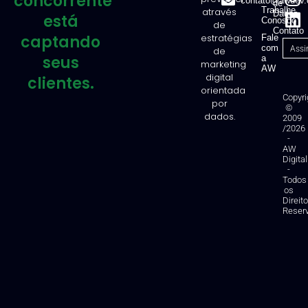
concorrente
contato@awdev.
de
Trabalhe
através
Dados
está
Conosco
de
Contato
captando
estratégias
Fale
com
de
seus
a
marketing
AW
digital
clientes.
orientada
Copyri
por
©
dados.
2009
/2026
-
AW
Digital
-
Todos
os
Direit
Reser