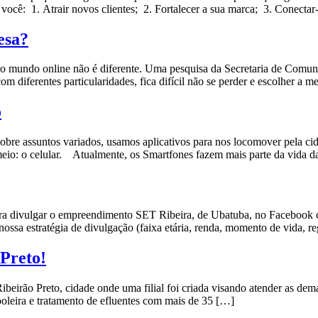
você: 1. Atrair novos clientes; 2. Fortalecer a sua marca; 3. Conectar
esa?
 mundo online não é diferente. Uma pesquisa da Secretaria de Comuni
om diferentes particularidades, fica difícil não se perder e escolher a 
o
obre assuntos variados, usamos aplicativos para nos locomover pela c
 meio: o celular. Atualmente, os Smartfones fazem mais parte da vida 
 divulgar o empreendimento SET Ribeira, de Ubatuba, no Facebook com 
ossa estratégia de divulgação (faixa etária, renda, momento de vida, r
Preto!
eirão Preto, cidade onde uma filial foi criada visando atender as dem
cooleira e tratamento de efluentes com mais de 35 […]