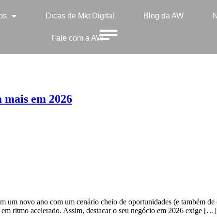
os
Dicas de Mkt Digital
Blog da AW
N
Fale com a AW
a mais em 2026
em um novo ano com um cenário cheio de oportunidades (e também de 
do em ritmo acelerado. Assim, destacar o seu negócio em 2026 exige […]