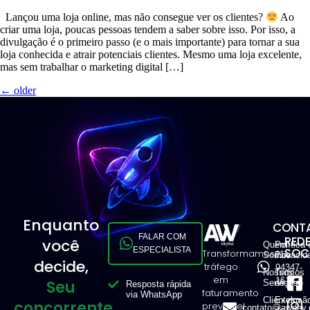
Lançou uma loja online, mas não consegue ver os clientes?
Ao
criar uma loja, poucas pessoas tendem a saber sobre isso. Por isso, a
divulgação é o primeiro passo (e o mais importante) para tornar a sua
loja conhecida e atrair potenciais clientes. Mesmo uma loja excelente,
mas sem trabalhar o marketing digital […]
←
older
Enquanto
CONTA
FALAR COM
RED
você
Quem
Política 
ESPECIALISTA
SOCI
Transformamos
11
Somos
Privacid
decide,
tráfego
94347-
Nossos
Termos
em
1616
Seu
Serviços
de Uso
Resposta rápida
faturamento
via WhatsApp
Clientes
Exclusã
concorrente
previsível
contato@awdev.