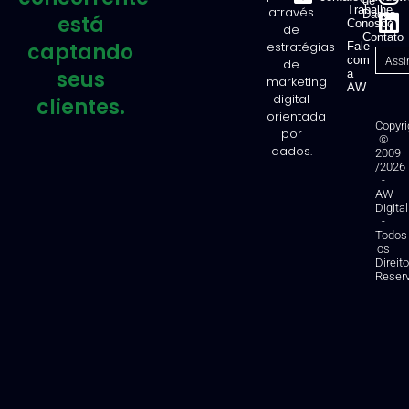
de
Trabalhe
através
Dados
está
Conosco
de
Contato
captando
estratégias
Fale
com
de
seus
a
marketing
AW
digital
clientes.
orientada
Copyri
por
©
dados.
2009
/2026
-
AW
Digital
-
Todos
os
Direit
Reser