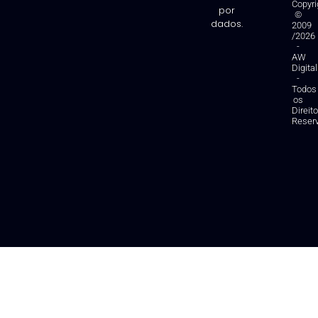
Copyri
por
©
dados.
2009
/2026
-
AW
Digital
-
Todos
os
Direit
Reser