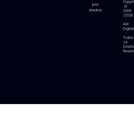
Copyri
por
©
dados.
2009
/2026
-
AW
Digital
-
Todos
os
Direit
Reser