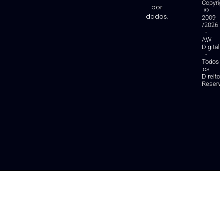
Copyri
por
©
dados.
2009
/2026
-
AW
Digital
-
Todos
os
Direit
Reser