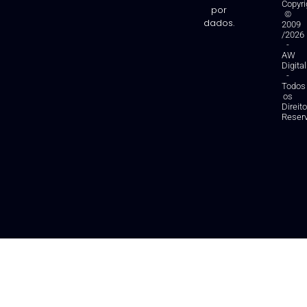
Copyri
por
©
dados.
2009
/2026
-
AW
Digital
-
Todos
os
Direit
Reser