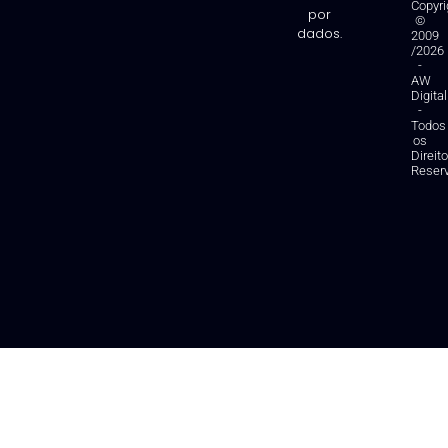
Copyri
por
©
dados.
2009
/2026
-
AW
Digital
-
Todos
os
Direit
Reser