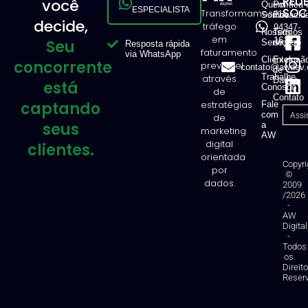
RED
você
Quem
Política 
ESPECIALISTA
SOCI
Transformamos
11
Somos
Privacid
decide,
tráfego
94347-
Nossos
Termos
em
1616
Seu
Serviços
de Uso
Resposta rápida
faturamento
via WhatsApp
Clientes
Exclusã
concorrente
previsível
contato@awdev.
de
Trabalhe
através
Dados
está
Conosco
de
Contato
captando
estratégias
Fale
com
de
seus
a
marketing
AW
digital
clientes.
orientada
Copyri
por
©
dados.
2009
/2026
-
AW
Digital
-
Todos
os
Direit
Reser